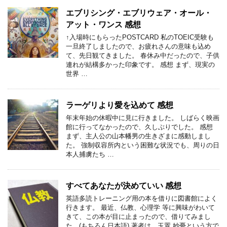
エブリシング・エブリウェア・オール・
アット・ワンス 感想
↑入場時にもらったPOSTCARD 私のTOEIC受験も
一旦終了しましたので、お疲れさんの意味も込め
て、先日観てきました。 春休み中だったので、子供
連れが結構多かった印象です。 感想 まず、現実の
世界 …
ラーゲリより愛を込めて 感想
年末年始の休暇中に見に行きました。 しばらく映画
館に行ってなかったので、久しぶりでした。 感想
まず、主人公の山本幡男の生きざまに感動しまし
た。 強制収容所内という困難な状況でも、周りの日
本人捕虜たち …
すべてあなたが決めていい 感想
英語多読トレーニング用の本を借りに図書館によく
行きます。 最近、仏教、心理学 等に興味がわいて
きて、この本が目に止まったので、借りてみまし
た。(もちろん日本語) 著者は、玉置 妙憂という方で