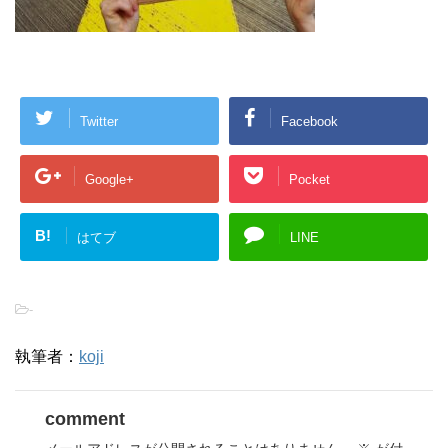
Twitter
Facebook
Google+
Pocket
B!
はてブ
LINE
-
執筆者：
koji
comment