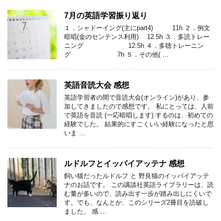
7月の英語学習振り返り
１．シャドーイング(主にpart4) 11h ２．例文
暗唱(金のセンテンス利用) 12.5h ３．多読トレー
ニング 12.5h ４．多聴トレーニン
グ 7h ５．その他( …
英語音読大会 感想
英語学習者の間で音読大会(オンライン)があり、参
加してきましたので感想です。 私にとっては、人前
で英語を音読 (一応暗唱します) するのは、初めての
経験でした。 結果的にすごくいい経験になったと思
いま …
ルドルフとイッパイアッテナ 感想
飼い猫だったルドルフ と 野良猫のイッパイアッテ
ナのお話です。 この講談社英語ライブラリーは、読
む量が多いので、読み出す一歩が踏み出しにくいで
す。でも、なんとか、このシリーズ2冊目を読破し
ました。 感 …