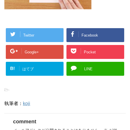
Twitter
Facebook
Google+
Pocket
B!
はてブ
LINE
-
執筆者：
koji
comment