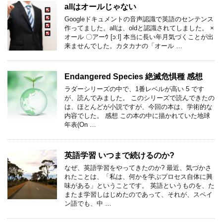
allはオールじゃない
Googleドキュメントの音声認識で英語のセンテンス
作ってました。allは、oldと認識されてしました。 ×
オール 〇アーｳ [ɔːl] 本当に長い年月気づくことが出
来ませんでした。カタカナの「オール …
Endangered Species 絶滅危惧種 感想
ラダーシリーズの中で、1番レベルが高い 5 です
が、読んでみました。 このシリーズで読んできたの
は、ほとんどが小説ですが、今回の本は、学術的な
内容でした。 感想 この本の中に描かれていた地球
年表(On …
英語学習 いつまで続けるのか?
なぜ、英語学習をやってきたのか? 最近、気づかさ
れたことは、「私は、何かを学ぶプロセス自体に興
味がある」ということです。 英語というものを、た
またま学習しはじめたのであって、それが、スペイ
ン語でも、中 …