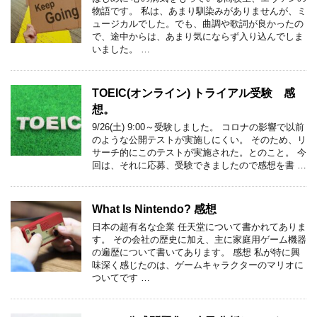
物語です。 私は、あまり馴染みがありませんが、ミ
ュージカルでした。でも、曲調や歌詞が良かったの
で、途中からは、あまり気にならず入り込んでしま
いました。 …
TOEIC(オンライン) トライアル受験 感
想。
9/26(土) 9:00～受験しました。 コロナの影響で以前
のような公開テストが実施しにくい。 そのため、リ
サーチ的にこのテストが実施された。とのこと。 今
回は、それに応募、受験できましたので感想を書 …
What Is Nintendo? 感想
日本の超有名な企業 任天堂について書かれてありま
す。 その会社の歴史に加え、主に家庭用ゲーム機器
の遍歴について書いてあります。 感想 私が特に興
味深く感じたのは、ゲームキャラクターのマリオに
ついてです …