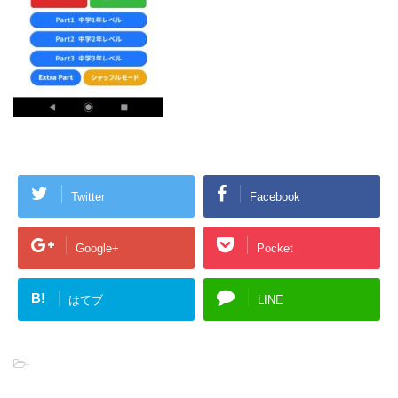
Twitter
Facebook
Google+
Pocket
B!
はてブ
LINE
-