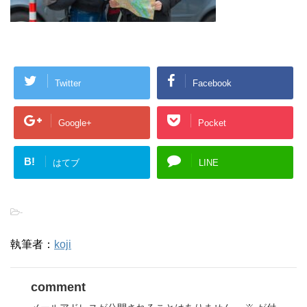
Twitter
Facebook
Google+
Pocket
B!
はてブ
LINE
-
執筆者：
koji
comment