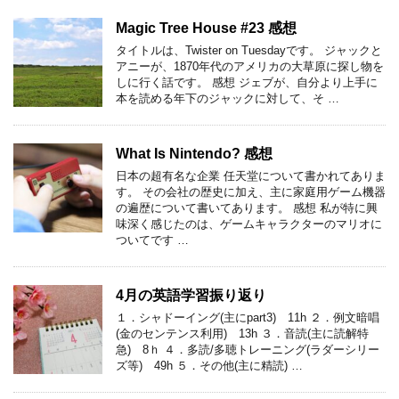
Magic Tree House #23 感想
タイトルは、Twister on Tuesdayです。 ジャックと
アニーが、1870年代のアメリカの大草原に探し物を
しに行く話です。 感想 ジェブが、自分より上手に
本を読める年下のジャックに対して、そ …
What Is Nintendo? 感想
日本の超有名な企業 任天堂について書かれてありま
す。 その会社の歴史に加え、主に家庭用ゲーム機器
の遍歴について書いてあります。 感想 私が特に興
味深く感じたのは、ゲームキャラクターのマリオに
ついてです …
4月の英語学習振り返り
１．シャドーイング(主にpart3) 11h ２．例文暗唱
(金のセンテンス利用) 13h ３．音読(主に読解特
急) 8ｈ ４．多読/多聴トレーニング(ラダーシリー
ズ等) 49h ５．その他(主に精読) …