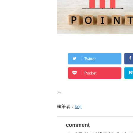
Twitter
B
Pocket
-
執筆者：
koji
comment