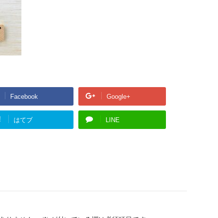
Facebook
Google+
!
はてブ
LINE