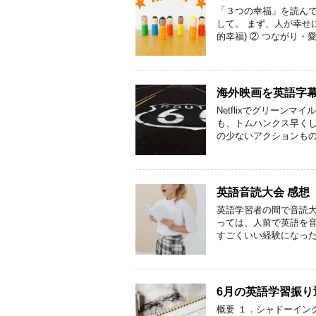
「３つの幸福」を読ん
して。 まず、人が幸せ
的幸福) ② つながり・愛
海外映画を英語字
Netflixでグリーン
も、トムハンクス早くし
の少ないアクションもの
英語音読大会 感想
英語学習者の間で音読大
っては、人前で英語を音
すごくいい経験になった
6月の英語学習振り
概要 １．シャドーイ