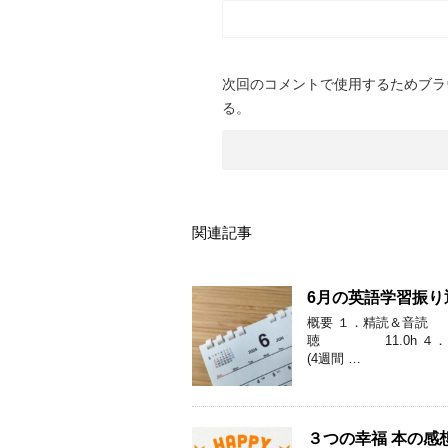
次回のコメントで使用するためブラ
る。
関連記事
6月の英語学習振り
概要 １．精読＆音読
聴 11.0h ４．
(4週間 …
３つの幸福 本の感