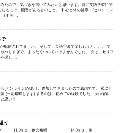
でみたので、気づきを書いてみたいと思います。特に英語学習に関
になるには、順番があるとのこと。 ➀ 心と体の健康 (セロトニン
 (オキ …
幕で
マイルが配信されてました。 そして、英語字幕で楽しもうと。。。 で
ゃべりすぎで、まったくついていけませんでした。 次は、セリフ
を探し …
会(オンライン)があり、参加してきましたので感想です。 私にと
読 (一応暗唱します) するのは、初めての経験でした。 結果的に
と思いま …
返り
ング 11.0h ２．例文暗唱 14.0h ３．多