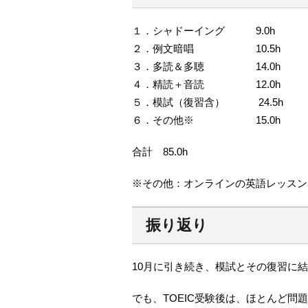
１．シャドーイング 9.0h
２．例文暗唱 10.5h
３．多読＆多聴 14.0h
４．精読＋音読 12.0h
５．模試（復習含） 24.5h
６．その他※ 15.0h
合計 85.0h
※その他：オンラインの英語レッスン
振り返り
10月に引き続き、模試とその復習に
でも、TOEIC受験後は、ほとんど問