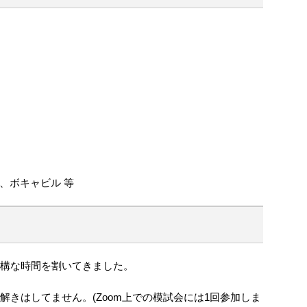
、ボキャビル 等
結構な時間を割いてきました。
題解きはしてません。(Zoom上での模試会には1回参加しま