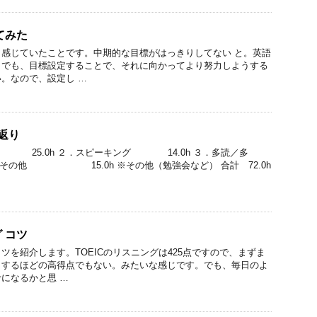
てみた
感じていたことです。中期的な目標がはっきりしてない と。英語
。でも、目標設定することで、それに向かってより努力しようする
。なので、設定し …
返り
 25.0h ２．スピーキング 14.0h ３．多読／多
その他 15.0h ※その他（勉強会など） 合計 72.0h
 コツ
ツを紹介します。TOEICのリスニングは425点ですので、まずま
りするほどの高得点でもない。みたいな感じです。でも、毎日のよ
になるかと思 …