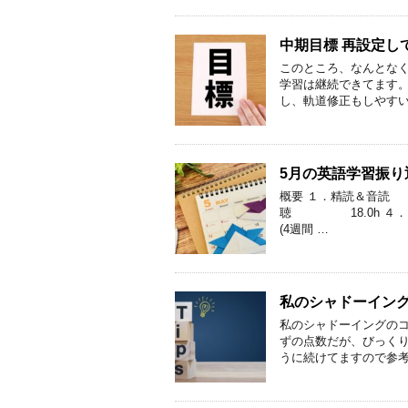
中期目標 再設定し
このところ、なんとなく
学習は継続できてます
し、軌道修正もしやすい
5月の英語学習振り
概要 １．精読＆音読
聴 18.0h ４．
(4週間 …
私のシャドーイング
私のシャドーイングのコ
ずの点数だが、びっく
うに続けてますので参考