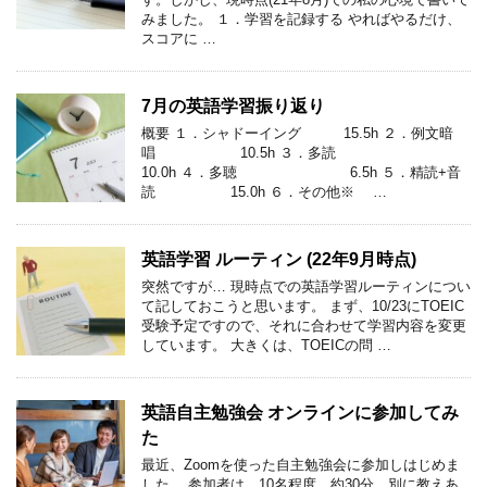
みました。 １．学習を記録する やればやるだけ、
スコアに …
7月の英語学習振り返り
概要 １．シャドーイング 15.5h ２．例文暗
唱 10.5h ３．多読
10.0h ４．多聴 6.5h ５．精読+音
読 15.0h ６．その他※ …
英語学習 ルーティン (22年9月時点)
突然ですが… 現時点での英語学習ルーティンについ
て記しておこうと思います。 まず、10/23にTOEIC
受験予定ですので、それに合わせて学習内容を変更
しています。 大きくは、TOEICの問 …
英語自主勉強会 オンラインに参加してみ
た
最近、Zoomを使った自主勉強会に参加しはじめま
した。 参加者は、10名程度。約30分。別に教えあ