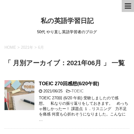
私の英語学習日記
50代 やり直し英語学習者のブログ
HOME
>
2021年
>
6月
「 月別アーカイブ：2021年06月 」 一覧
TOEIC 270回感想(6/20午前)
2021/06/25
-
TOEIC
TOEIC 270回 (6/20 午前) 受験しましたので感
想。 私なりの振り返りをしておきます。 めっち
ゃ難しかったー！ 課題点 １．リスニング 力不足
を痛感 何度も心折れそうになりました。こんなに
…