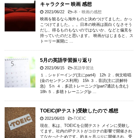
キャラクター 映画 感想
2021/06/22
-
本・映画の感想
映画を観るなら海外ものと決めつけてました。かっ
こつけてました。。。日本の映画は面白くなさそう
だし、得るものもないのではないか、などと偏見を
持っていたのだと思います。 映画がはじまると、ス
トーリー展開に …
5月の英語学習振り返り
2021/06/15
-
英語学習法
１．シャドーイング(主にpart4) 12h ２．例文暗唱
(金のセンテンス利用) 15h ３．音読(主に読解特
急) 5ｈ ４．多読トレーニング(part7通読も含む)
18h ５．多聴トレーニング(p …
TOEIC(IPテスト)受験したので 感想
2021/06/03
-
TOEIC
現在、私は、TOEICを公開テスト メインに受験し
てます。社内のIPテストがコロナの影響で開催され
てなかったためです。約８ヶ月ぶりに開催され、受