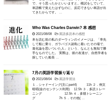
で、そう思ったかといいますと。模試をしていて、
単語帳で覚えたはずなのに、反応できない単語が出
てきたからです。 …
Who Was Charles Darwin? 本 感想
2021/08/08
-
英語多読本の感想
本を読む前の私のダーウィンのイメージは、「率先
して船に乗り、ガラパゴス諸島に着いたその場で、
進化論を思いついた人」という、なんとも無知で勝
手なものでした。 実際は、彼の友達が、自然学者を
探していた船長 …
7月の英語学習振り返り
2021/08/04
-
英語学習法
１．シャドーイング(主にpart4) 11h ２．例文
暗唱(金のセンテンス利用) 12.5h ３．多読トレー
ニング 12.5h ４．多聴トレーニン
グ 7h ５．その他( …