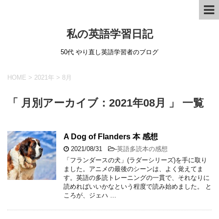
私の英語学習日記
50代 やり直し英語学習者のブログ
HOME
>
2021年
>
8月
「 月別アーカイブ：2021年08月 」 一覧
A Dog of Flanders 本 感想
2021/08/31
-
英語多読本の感想
「フランダースの犬」(ラダーシリーズ)を手に取り
ました。アニメの最後のシーンは、よく覚えてま
す。英語の多読トレーニングの一貫で、それなりに
読めればいいかなという程度で読み始めました。 と
ころが、ジェハ …