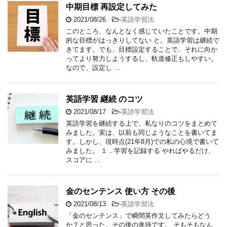
中期目標 再設定してみた
2021/08/26
-
英語学習法
このところ、なんとなく感じていたことです。中期
的な目標がはっきりしてない と。英語学習は継続で
きてます。でも、目標設定することで、それに向か
ってより努力しようするし、軌道修正もしやすい。
なので、設定し …
英語学習 継続 のコツ
2021/08/17
-
英語学習法
英語学習を継続する上で、私なりのコツをまとめて
みました。実は、以前も同じようなことを書いてま
す。しかし、現時点(21年8月)での私の心境で書いて
みました。 １．学習を記録する やればやるだけ、
スコアに …
金のセンテンス 使い方 その後
2021/08/13
-
英語学習法
「金のセンテンス」で瞬間英作文してみたらどう
か？と思った。その後の進捗です。 そもそもなん