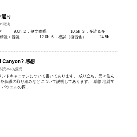
り返り
学習法
ング 9.0h ２．例文暗唱 10.5h ３．多読＆多
精読＋音読 12.0h ５．模試（復習含） 24.5h
nd Canyon? 感想
多読本の感想
ランドキャニオンについて書いてあります。 成り立ち、元々住ん
然保護の取り組みなどについて説明してあります。 感想 地質学
・パウエルの探 …