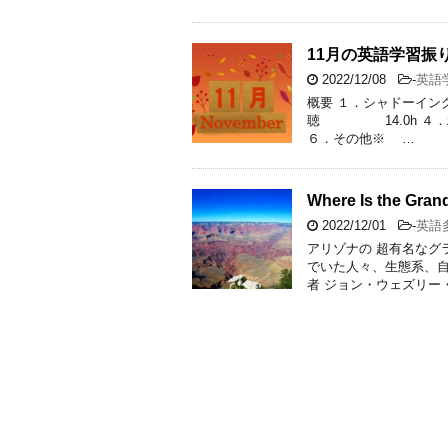
11月の英語学習振
2022/12/08
-
英語
概要 １．シャドーイ
聴 14.0h ４．
６．その他※ …
Where Is the Gra
2022/12/01
-
英語
アリゾナの 超有名なグ
でいた人々、生態系、自
者 ジョン・ウェズリー