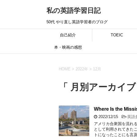
私の英語学習日記
50代 やり直し英語学習者のブログ
自己紹介
TOEIC
本・映画の感想
HOME
>
2022年
>
12月
「 月別アーカイブ：
Where Is the Miss
2022/12/15
-
英語
アメリカ合衆国を流れる
として利用されてきた
トになったことにも言及