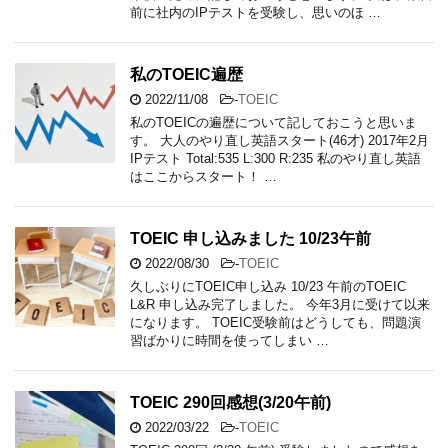
前に社内のIPテストを受験し、思いのほ …
私のTOEIC遍歴
2022/11/08
-
TOEIC
私のTOEICの遍歴について記しておこうと思いま
す。 大人のやり直し英語スタート(46才) 2017年2月
IPテスト Total:535 L:300 R:235 私のやり直し英語
はここからスタート！ …
TOEIC 申し込みました 10/23午前
2022/08/30
-
TOEIC
久しぶりにTOEIC申し込み 10/23 午前のTOEIC
L&R 申し込み完了しました。 今年3月に受けて以来
になります。 TOEIC受験前はどうしても、問題演
習ばかりに時間を使ってしまい …
TOEIC 290回感想(3/20午前)
2022/03/22
-
TOEIC