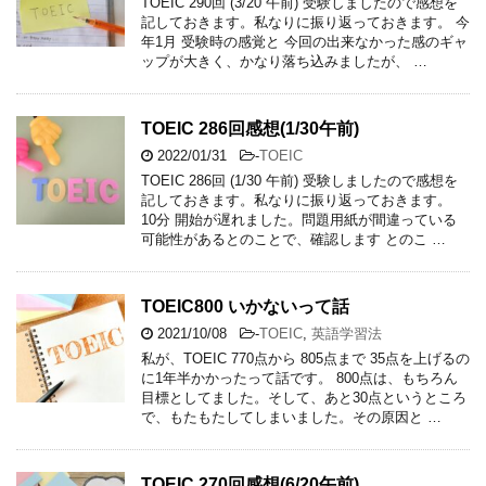
TOEIC 290回 (3/20 午前) 受験しましたので感想を
記しておきます。私なりに振り返っておきます。 今
年1月 受験時の感覚と 今回の出来なかった感のギャ
ップが大きく、かなり落ち込みましたが、 …
TOEIC 286回感想(1/30午前)
2022/01/31
-
TOEIC
TOEIC 286回 (1/30 午前) 受験しましたので感想を
記しておきます。私なりに振り返っておきます。
10分 開始が遅れました。問題用紙が間違っている
可能性があるとのことで、確認します とのこ …
TOEIC800 いかないって話
2021/10/08
-
TOEIC
,
英語学習法
私が、TOEIC 770点から 805点まで 35点を上げるの
に1年半かかったって話です。 800点は、もちろん
目標としてました。そして、あと30点というところ
で、もたもたしてしまいました。その原因と …
TOEIC 270回感想(6/20午前)