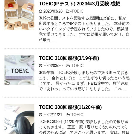
TOEIC(IPテスト) 2023年3月受験 感想
2023/03/28
-
TOEIC
3/19の公開テストを受験する1週間ほど前に、私が
所属するところでIPテストがありました。 本番前の
いいタイミングで予定されていましたので、模試感
覚で受けてきました。 すでに結果が届いており、自
己最高 …
TOEIC 318回感想(3/19午前)
2023/03/20
-
TOEIC
3/19午前、TOEIC受験しましたので振り返っておき
ます。 全体としては、まずまずやり切ったという感
じです。 悪かった点 まず、Part2途中で、数問連続
で「あれっ」っていう感じになりました。 これ …
TOEIC 308回感想(11/20午前)
2022/11/21
-
TOEIC
TOEIC 308回 (11/20 午前) 受験しましたので振り返
っておきます。 正直、振り返りたくないのですが、
今後のために記しておこうと思います。 実は、数日