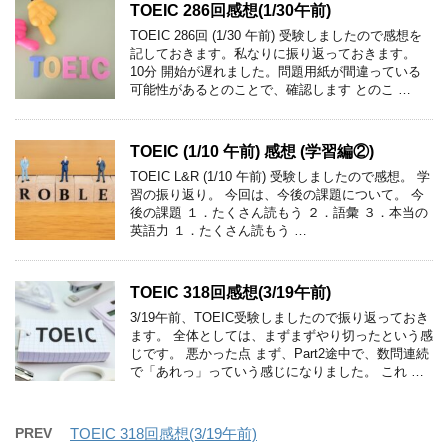
TOEIC 286回感想(1/30午前)
TOEIC 286回 (1/30 午前) 受験しましたので感想を
記しておきます。私なりに振り返っておきます。
10分 開始が遅れました。問題用紙が間違っている
可能性があるとのことで、確認します とのこ …
TOEIC (1/10 午前) 感想 (学習編②)
TOEIC L&R (1/10 午前) 受験しましたので感想。 学
習の振り返り。 今回は、今後の課題について。 今
後の課題 １．たくさん読もう ２．語彙 ３．本当の
英語力 １．たくさん読もう …
TOEIC 318回感想(3/19午前)
3/19午前、TOEIC受験しましたので振り返っておき
ます。 全体としては、まずまずやり切ったという感
じです。 悪かった点 まず、Part2途中で、数問連続
で「あれっ」っていう感じになりました。 これ …
PREV
TOEIC 318回感想(3/19午前)