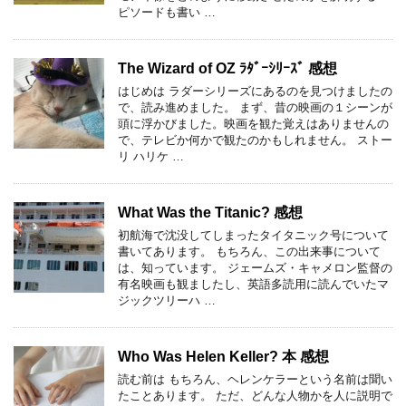
ピソードも書い …
The Wizard of OZ ﾗﾀﾞｰｼﾘｰｽﾞ 感想
はじめは ラダーシリーズにあるのを見つけましたの
で、読み進めました。 まず、昔の映画の１シーンが
頭に浮かびました。映画を観た覚えはありませんの
で、テレビか何かで観たのかもしれません。 ストー
リ ハリケ …
What Was the Titanic? 感想
初航海で沈没してしまったタイタニック号について
書いてあります。 もちろん、この出来事について
は、知っています。 ジェームズ・キャメロン監督の
有名映画も観ましたし、英語多読用に読んでいたマ
ジックツリーハ …
Who Was Helen Keller? 本 感想
読む前は もちろん、ヘレンケラーという名前は聞い
たことあります。 ただ、どんな人物かを人に説明で