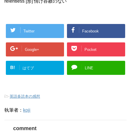
relentless [形] 情け容赦のない
Twitter
Facebook
Google+
Pocket
B!
はてブ
LINE
-
英語多読本の感想
執筆者：
koji
comment