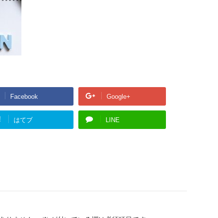
Facebook
Google+
!
はてブ
LINE