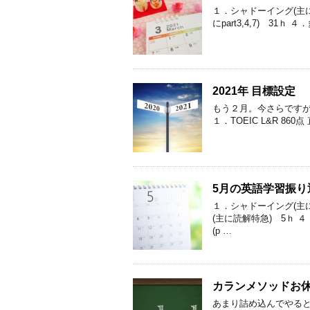
１．シャドーイング(主にp
にpart3,4,7) 31
2021年 目標設定
もう２月。今さらですが
１．TOEIC L&R 860点
5月の英語学習振り
１．シャドーイング(主にp
(主に読解特急) 5ｈ ４
(p …
カランメソッドお
あまり詰め込んでやると