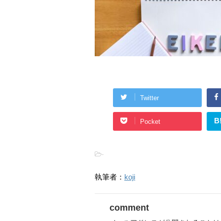
Twitter
B
Pocket
-
執筆者：
koji
comment