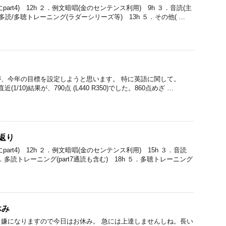
art4) 12h ２．例文暗唱(金のセンテンス利用) 9h ３．音読(主
ｈ ４．多読/多聴トレーニング(ラダーシリーズ等) 13h ５．その他( …
、今年の目標を設定しようと思います。 特に英語に関して。
 直近(1/10)結果が、790点 (L440 R350)でした。860点めざ …
返り
art4) 12h ２．例文暗唱(金のセンテンス利用) 15h ３．音読
．多読トレーニング(part7通読も含む) 18h ５．多聴トレーニング
休み
嫌になりますので今日はお休み。 急には上達しませんしね。長い