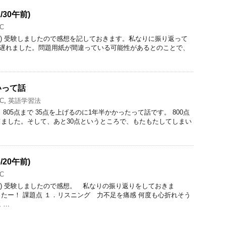
/30午前)
C
/30 午前) 受験しましたので感想を記しておきます。私なりに振り返って
始が遅れました。問題用紙が間違っている可能性があるとのことで、
ないって話
C
,
英語学習法
から 805点まで 35点を上げるのに1年半かかったって話です。 800点
ました。そして、あと30点というところで、もたもたしてしまい
/20午前)
C
/20 午前) 受験しましたので感想。 私なりの振り返りをしておきま
たー！ 課題点 １．リスニング 力不足を痛感 何度も心折れそう
 …