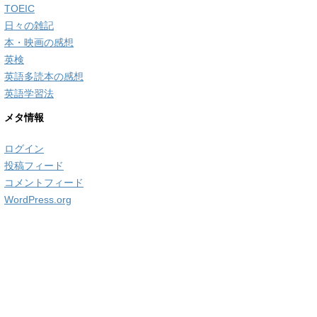
TOEIC
日々の雑記
本・映画の感想
英検
英語多読本の感想
英語学習法
メタ情報
ログイン
投稿フィード
コメントフィード
WordPress.org