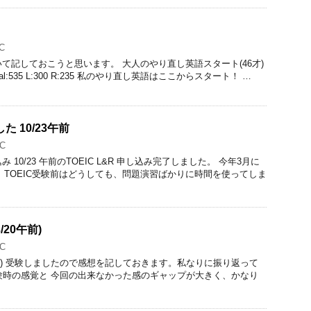
C
いて記しておこうと思います。 大人のやり直し英語スタート(46才)
otal:535 L:300 R:235 私のやり直し英語はここからスタート！ …
た 10/23午前
C
み 10/23 午前のTOEIC L&R 申し込み完了しました。 今年3月に
 TOEIC受験前はどうしても、問題演習ばかりに時間を使ってしま
/20午前)
C
/20 午前) 受験しましたので感想を記しておきます。私なりに振り返って
受験時の感覚と 今回の出来なかった感のギャップが大きく、かなり