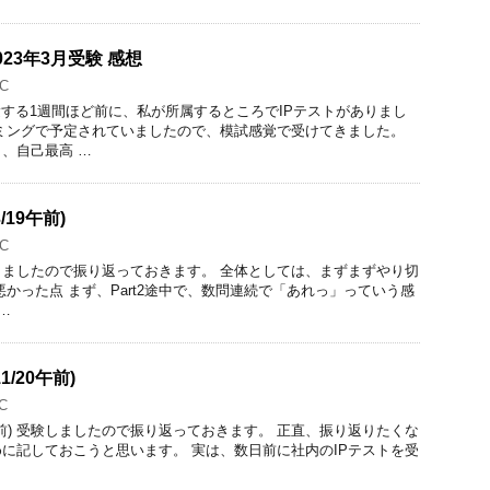
2023年3月受験 感想
C
受験する1週間ほど前に、私が所属するところでIPテストがありまし
ミングで予定されていましたので、模試感覚で受けてきました。
、自己最高 …
/19午前)
C
受験しましたので振り返っておきます。 全体としては、まずまずやり切
悪かった点 まず、Part2途中で、数問連続で「あれっ」っていう感
…
1/20午前)
C
1/20 午前) 受験しましたので振り返っておきます。 正直、振り返りたくな
に記しておこうと思います。 実は、数日前に社内のIPテストを受