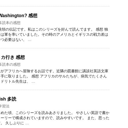
Washington? 感想
多読本の感想
統領の伝記です。私はこのシリーズを好んで読んでます。 感想 独
ンは軍を率いていました。その時のアメリカとイギリスの戦力差は
つ必要はない、 …
カ行き 感想
多読本の感想
生がアフリカへ冒険するお話です。近隣の図書館に講談社英語文庫
手に取りました。 感想 アフリカのサルたちが、病気でたくさん
ドリトル先生は、 …
lish 多読
学習法
めた頃、このシリーズを読みあさりました。 やさしい英語で書か
ーリーで構成されていますので、読みやすいです。 また、思った
。 久しぶりに …