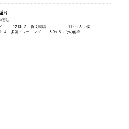
返り
学習法
ング 12.0h ２．例文暗唱 11.0h ３．模
４．多読トレーニング 3.0h ５．その他※