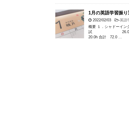
1月の英語学習振り
2022/02/03
-
英語
概要 １．シャドーイ
試 26.0h 
20.0h 合計 72.0 …