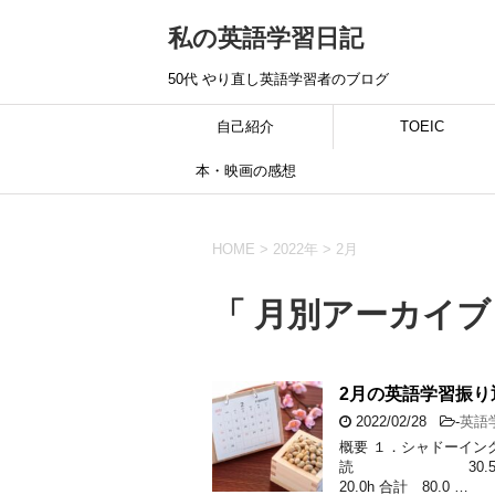
私の英語学習日記
50代 やり直し英語学習者のブログ
自己紹介
TOEIC
本・映画の感想
HOME
>
2022年
>
2月
「 月別アーカイブ：
2月の英語学習振り
2022/02/28
-
英語
概要 １．シャドーイ
読 30.5
20.0h 合計 80.0 …