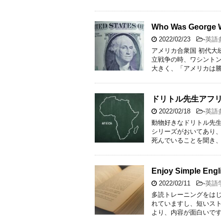
Who Was George 
2022/02/23
-
英語
アメリカ合衆国 初代大
立戦争の時、ワシント
大きく、「アメリカは勝
ドリトル先生アフリ
2022/02/18
-
英語
動物好きなドリトル先
シリーズがおいてあり、
死んでいることを聞き、
Enjoy Simple Eng
2022/02/11
-
英語
多読トレーニングをはじ
れていますし、短いスト
より、内容が面白いです