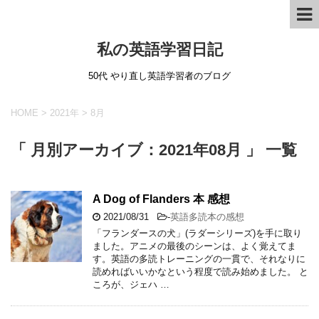
私の英語学習日記
50代 やり直し英語学習者のブログ
HOME
>
2021年
>
8月
「 月別アーカイブ：2021年08月 」 一覧
A Dog of Flanders 本 感想
2021/08/31
-
英語多読本の感想
「フランダースの犬」(ラダーシリーズ)を手に取り
ました。アニメの最後のシーンは、よく覚えてま
す。英語の多読トレーニングの一貫で、それなりに
読めればいいかなという程度で読み始めました。 と
ころが、ジェハ …