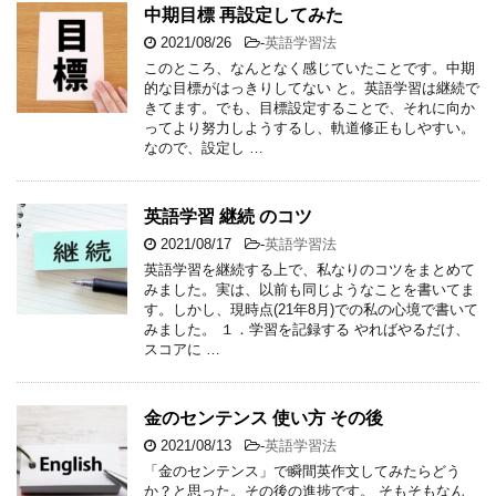
中期目標 再設定してみた
2021/08/26
-
英語学習法
このところ、なんとなく感じていたことです。中期
的な目標がはっきりしてない と。英語学習は継続で
きてます。でも、目標設定することで、それに向か
ってより努力しようするし、軌道修正もしやすい。
なので、設定し …
英語学習 継続 のコツ
2021/08/17
-
英語学習法
英語学習を継続する上で、私なりのコツをまとめて
みました。実は、以前も同じようなことを書いてま
す。しかし、現時点(21年8月)での私の心境で書いて
みました。 １．学習を記録する やればやるだけ、
スコアに …
金のセンテンス 使い方 その後
2021/08/13
-
英語学習法
「金のセンテンス」で瞬間英作文してみたらどう
か？と思った。その後の進捗です。 そもそもなん