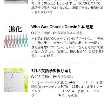
で、そう思ったかといいますと。模試をしていて、
単語帳で覚えたはずなのに、反応できない単語が出
てきたからです。 …
Who Was Charles Darwin? 本 感想
2021/08/08
-
英語多読本の感想
本を読む前の私のダーウィンのイメージは、「率先
して船に乗り、ガラパゴス諸島に着いたその場で、
進化論を思いついた人」という、なんとも無知で勝
手なものでした。 実際は、彼の友達が、自然学者を
探していた船長 …
7月の英語学習振り返り
2021/08/04
-
英語学習法
１．シャドーイング(主にpart4) 11h ２．例文
暗唱(金のセンテンス利用) 12.5h ３．多読トレー
ニング 12.5h ４．多聴トレーニン
グ 7h ５．その他( …