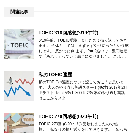
関連記事
TOEIC 318回感想(3/19午前)
3/19午前、TOEIC受験しましたので振り返っておき
ます。 全体としては、まずまずやり切ったという感
じです。 悪かった点 まず、Part2途中で、数問連続
で「あれっ」っていう感じになりました。 これ …
私のTOEIC遍歴
私のTOEICの遍歴について記しておこうと思いま
す。 大人のやり直し英語スタート(46才) 2017年2月
IPテスト Total:535 L:300 R:235 私のやり直し英語
はここからスタート！ …
TOEIC 270回感想(6/20午前)
TOEIC 270回 (6/20 午前) 受験しましたので感
想。 私なりの振り返りをしておきます。 めっち