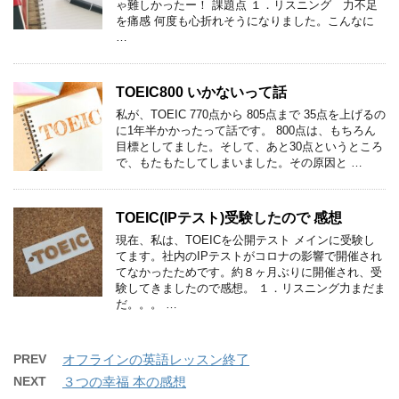
ゃ難しかったー！ 課題点 １．リスニング 力不足
を痛感 何度も心折れそうになりました。こんなに
…
TOEIC800 いかないって話
私が、TOEIC 770点から 805点まで 35点を上げるの
に1年半かかったって話です。 800点は、もちろん
目標としてました。そして、あと30点というところ
で、もたもたしてしまいました。その原因と …
TOEIC(IPテスト)受験したので 感想
現在、私は、TOEICを公開テスト メインに受験し
てます。社内のIPテストがコロナの影響で開催され
てなかったためです。約８ヶ月ぶりに開催され、受
験してきましたので感想。 １．リスニング力まだま
だ。。。 …
PREV
オフラインの英語レッスン終了
NEXT
３つの幸福 本の感想