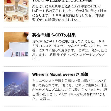
TOEIC 申し込みました 10/23午前
久しぶりにTOEIC申し込み 10/23 午前のTOEIC
L&R 申し込み完了しました。 今年3月に受けて以来
になります。 TOEIC受験前はどうしても、問題演
習ばかりに時間を使ってしまい …
英検準1級 S-CBTの結果
英検準1級(S-CBT)の結果が返ってきました。 ギリ
ギリのスコアでしたが、なんとか合格しました。 一
番下にスコア貼っておきます。 まずは、良かったと
思います。 感想 ライティングとスピーキングをメ
イ …
Where Is Mount Everest? 感想
主にエベレスト登頂を目指した登山家たちについて
書いてある本です。 他にも、ヒマラヤ山脈が出来上
がったメカニズムについても書いてありました。 感
想 驚いたことに、2人の日本人が紹介されていまし
た。 田部 …