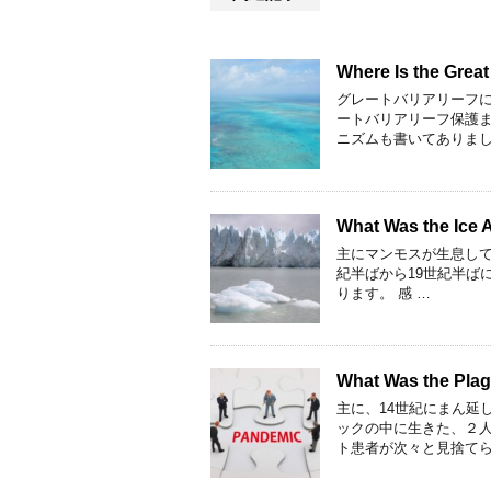
Where Is the Grea
グレートバリアリーフ
ートバリアリーフ保護ま
ニズムも書いてありました
What Was the Ice
主にマンモスが生息して
紀半ばから19世紀半ばにかけ
ります。 感 …
What Was the Pl
主に、14世紀にまん延
ックの中に生きた、２人
ト患者が次々と見捨てら