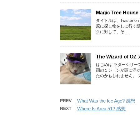
Magic Tree Hous
タイトルは、Twister 
原に探し物をしに行く話
クに対して、そ …
The Wizard of OZ
はじめは ラダーシリー
画の１シーンが頭に浮
たのかもしれません。 ス
PREV
What Was the Ice Age? 感想
NEXT
Where Is Area 51? 感想