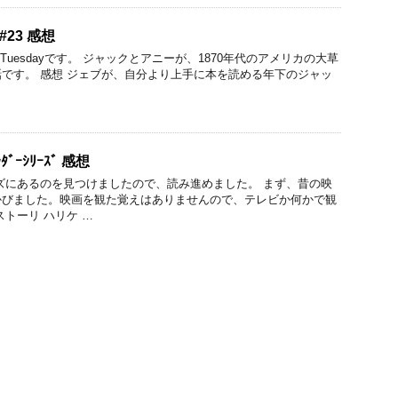
e #23 感想
on Tuesdayです。 ジャックとアニーが、1870年代のアメリカの大草
です。 感想 ジェブが、自分より上手に本を読める年下のジャッ
 ﾗﾀﾞｰｼﾘｰｽﾞ 感想
ズにあるのを見つけましたので、読み進めました。 まず、昔の映
かびました。映画を観た覚えはありませんので、テレビか何かで観
トーリ ハリケ …