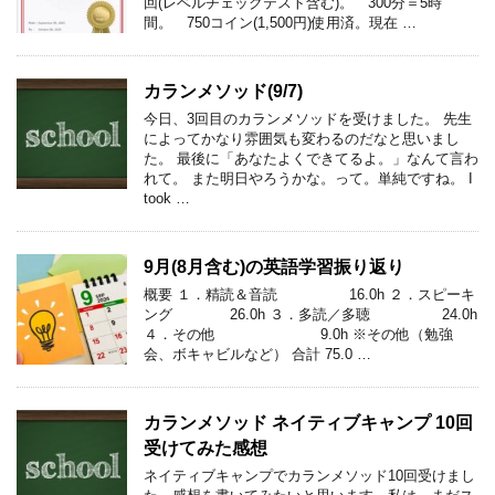
回(レベルチェックテスト含む)。 300分＝5時
間。 750コイン(1,500円)使用済。現在 …
カランメソッド(9/7)
今日、3回目のカランメソッドを受けました。 先生
によってかなり雰囲気も変わるのだなと思いまし
た。 最後に「あなたよくできてるよ。」なんて言わ
れて。 また明日やろうかな。って。単純ですね。 I
took …
9月(8月含む)の英語学習振り返り
概要 １．精読＆音読 16.0h ２．スピーキ
ング 26.0h ３．多読／多聴 24.0h
４．その他 9.0h ※その他（勉強
会、ボキャビルなど） 合計 75.0 …
カランメソッド ネイティブキャンプ 10回
受けてみた感想
ネイティブキャンプでカランメソッド10回受けまし