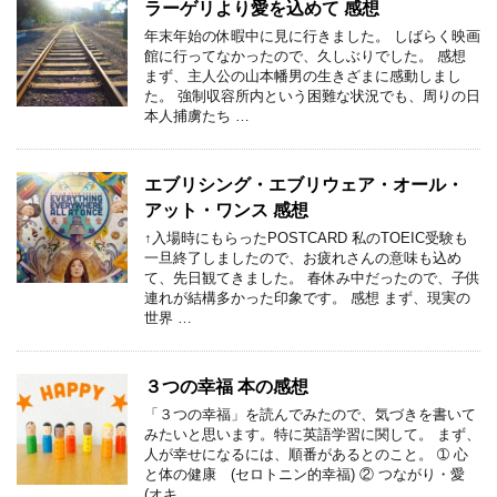
ラーゲリより愛を込めて 感想
年末年始の休暇中に見に行きました。 しばらく映画
館に行ってなかったので、久しぶりでした。 感想
まず、主人公の山本幡男の生きざまに感動しまし
た。 強制収容所内という困難な状況でも、周りの日
本人捕虜たち …
エブリシング・エブリウェア・オール・
アット・ワンス 感想
↑入場時にもらったPOSTCARD 私のTOEIC受験も
一旦終了しましたので、お疲れさんの意味も込め
て、先日観てきました。 春休み中だったので、子供
連れが結構多かった印象です。 感想 まず、現実の
世界 …
３つの幸福 本の感想
「３つの幸福」を読んでみたので、気づきを書いて
みたいと思います。特に英語学習に関して。 まず、
人が幸せになるには、順番があるとのこと。 ➀ 心
と体の健康 (セロトニン的幸福) ② つながり・愛
(オキ …