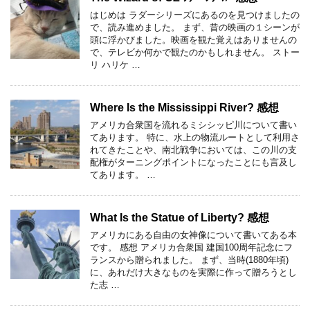
はじめは ラダーシリーズにあるのを見つけましたの
で、読み進めました。 まず、昔の映画の１シーンが
頭に浮かびました。映画を観た覚えはありませんの
で、テレビか何かで観たのかもしれません。 ストー
リ ハリケ …
Where Is the Mississippi River? 感想
アメリカ合衆国を流れるミシシッピ川について書い
てあります。 特に、水上の物流ルートとして利用さ
れてきたことや、南北戦争においては、この川の支
配権がターニングポイントになったことにも言及し
てあります。 …
What Is the Statue of Liberty? 感想
アメリカにある自由の女神像について書いてある本
です。 感想 アメリカ合衆国 建国100周年記念にフ
ランスから贈られました。 まず、当時(1880年頃)
に、あれだけ大きなものを実際に作って贈ろうとし
た志 …