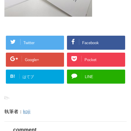
Twitter
Facebook
Google+
Pocket
B!
はてブ
LINE
-
執筆者：
koji
comment