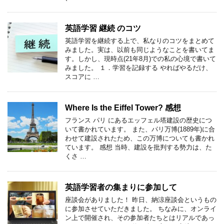
英語学習 継続 のコツ
英語学習を継続する上で、私なりのコツをまとめて
みました。実は、以前も同じようなことを書いてま
す。しかし、現時点(21年8月)での私の心境で書いて
みました。 １．学習を記録する やればやるだけ、
スコアに …
Where Is the Eiffel Tower? 感想
フランス パリ にあるエッフェル塔建設の歴史につ
いて書かれています。 また、パリ万博(1889年)に合
わせて建設されたため、この万博についても書かれ
ています。 感想 当時、建設を批判する勢力は、た
くさ …
英語学習者の集まりに参加して
座談会がありました！ 昨日、納涼座談会というもの
に参加させていただきました。 ちなみに、オンライ
ン上で開催され、その参加者たちとはリアルであっ