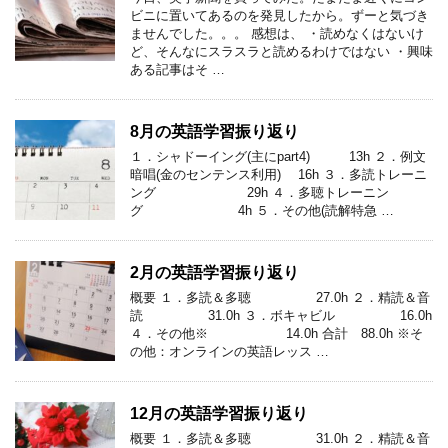
ビニに置いてあるのを発見したから。ずーと気づき
ませんでした。。。 感想は、 ・読めなくはないけ
ど、そんなにスラスラと読めるわけではない ・興味
ある記事はそ …
8月の英語学習振り返り
１．シャドーイング(主にpart4) 13h ２．例文
暗唱(金のセンテンス利用) 16h ３．多読トレーニ
ング 29h ４．多聴トレーニン
グ 4h ５．その他(読解特急 …
2月の英語学習振り返り
概要 １．多読＆多聴 27.0h ２．精読＆音
読 31.0h ３．ボキャビル 16.0h
４．その他※ 14.0h 合計 88.0h ※そ
の他：オンラインの英語レッス …
12月の英語学習振り返り
概要 １．多読＆多聴 31.0h ２．精読＆音