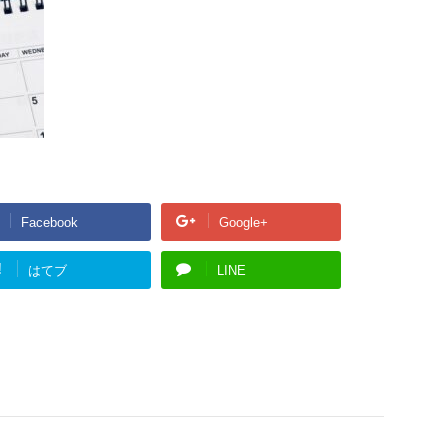
Facebook
Google+
!
はてブ
LINE