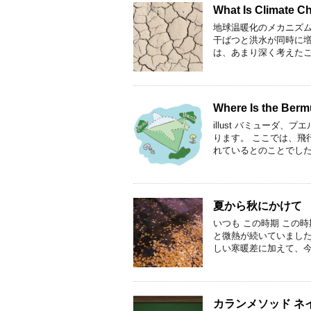
What Is Climate 
地球温暖化のメカニズム
干ばつと洪水が同時に増
は、あまり深く考えたこ
Where Is the Ber
illust バミューダ
ります。 ここでは、飛
れているとのことでした
夏から秋にかけて
いつも この時期 この
と微熱が続いていましたの
しい寒暖差に加えて、今
カランメソッド ネ