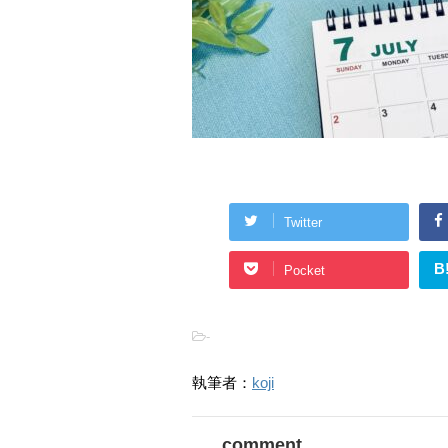
Twitter
B
Pocket
-
執筆者：
koji
comment