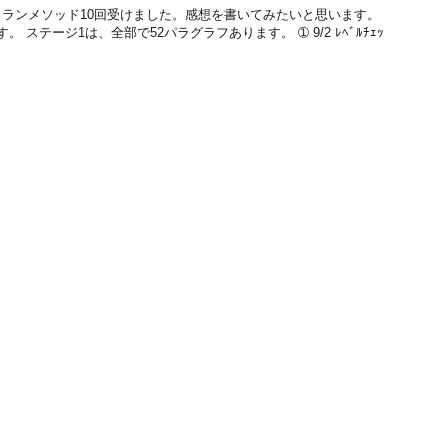
ランメソッド10回受けました。感想を書いてみたいと思います。
 ステージ1は、全部で52パラグラフあります。 ➀ 9/2 ﾚﾍﾞﾙﾁｪｯ