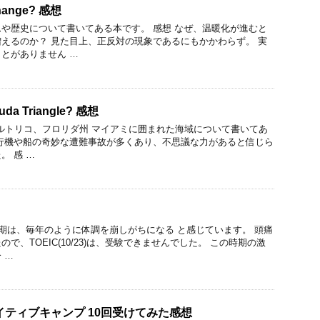
Change? 感想
や歴史について書いてある本です。 感想 なぜ、温暖化が進むと
えるのか？ 見た目上、正反対の現象であるにもかかわらず。 実
とがありません …
muda Triangle? 感想
、プエルトリコ、フロリダ州 マイアミに囲まれた海域について書いてあ
行機や船の奇妙な遭難事故が多くあり、不思議な力があると信じら
。 感 …
時期は、毎年のように体調を崩しがちになる と感じています。 頭痛
で、TOEIC(10/23)は、受験できませんでした。 この時期の激
 …
イティブキャンプ 10回受けてみた感想