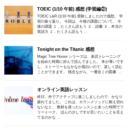
TOEIC (1/10 午前) 感想 (学習編②)
TOEIC L&R (1/10 午前) 受験しましたので感想。 学
習の振り返り。 今回は、今後の課題について。 今
後の課題 １．たくさん読もう ２．語彙 ３．本当の
英語力 １．たくさん読もう …
Tonight on the Titanic 感想
Magic Tree House シリーズは、多読トレーニング
を始めた時期に好んで読んでました。 本が薄いです
し、ストーリーもなかなか面白いので、楽しく読む
ことができます。 残念ながら、一番近くの図書 …
オンライン英語レッスン
終日、外でアクティブに過ごしましたので、かなり
疲れてました。 これは、カランメソッドに耐え切れ
ないなと。 教材を使ったレッスンと余った時間でフ
リートーク。 ほんの少しですが言いたいことを言え
てるのかな …