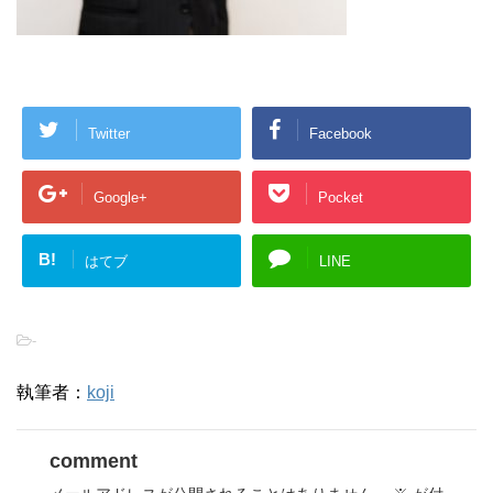
Twitter
Facebook
Google+
Pocket
B!
はてブ
LINE
-
執筆者：
koji
comment