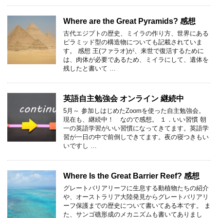
Where are the Great Pyramids? 感想
古代エジプトの歴史、ミイラの作り方、世界にある
ピラミッド型の構造物についても記載されていま
す。 感想 王(ファラオ)が、来世で復活するために
は、肉体が必要であるため、ミイラにして、遺体を
残したと書いて …
英語自主勉強会 オンライン 継続中
5月～ 参加しはじめたZoomを使った自主勉強会。
現在も、継続中！ なので感想。 １．いい習慣 朝
一の英語学習がいい習慣になってきてます。英語学
習が一日の中で前倒しできてます。夜の寝つきもい
いですし …
Where Is the Great Barrier Reef? 感想
グレートバリアリーフに生息する動植物たちの紹介
や、オーストラリア大陸発見からグレートバリアリ
ーフ保護までの歴史について書いてある本です。 ま
た、サンゴ礁形成のメカニズムも書いてありまし