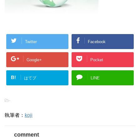
Twitter
Facebook
Google+
Pocket
B!
はてブ
LINE
-
執筆者：
koji
comment