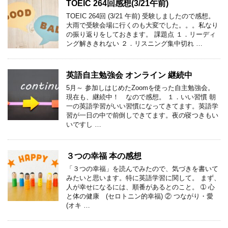
TOEIC 264回感想(3/21午前)
TOEIC 264回 (3/21 午前) 受験しましたので感想。
大雨で受験会場に行くのも大変でした。。。私なり
の振り返りをしておきます。 課題点 １．リーディ
ング解ききれない ２．リスニング集中切れ …
英語自主勉強会 オンライン 継続中
5月～ 参加しはじめたZoomを使った自主勉強会。
現在も、継続中！ なので感想。 １．いい習慣 朝
一の英語学習がいい習慣になってきてます。英語学
習が一日の中で前倒しできてます。夜の寝つきもい
いですし …
３つの幸福 本の感想
「３つの幸福」を読んでみたので、気づきを書いて
みたいと思います。特に英語学習に関して。 まず、
人が幸せになるには、順番があるとのこと。 ➀ 心
と体の健康 (セロトニン的幸福) ② つながり・愛
(オキ …