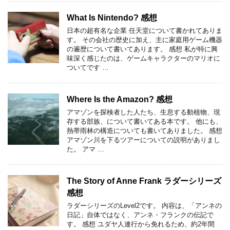
What Is Nintendo? 感想
日本の超有名な企業 任天堂について書かれてありま
す。 その会社の歴史に加え、主に家庭用ゲーム機器
の遍歴について書いてあります。 感想 私が特に興
味深く感じたのは、ゲームキャラクターのマリオに
ついてです …
Where Is the Amazon? 感想
アマゾンを探検者した人たち、生息する動植物、現
存する部族、について書いてある本です。 他にも、
熱帯雨林の構造についても書いてありました。 感想
アマゾン川を下るツアーについての説明がありまし
た。 アマ …
The Story of Anne Frank ラダーシリーズ
感想
ラダーシリーズのLevel2です。 内容は、「アンネの
日記」自体ではなく、アンネ・フランクの伝記で
す。 感想 ユダヤ人連行から免れるため、約2年間