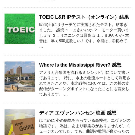
TOEIC L&R IPテスト（オンライン）結果
9/26(土)にリサーチ的に実施されたテスト。結果き
ました。 感想 １．まあいいか ２．モニター買いま
しょう ３．リスニングは最高点 １．まあいいか 本
音は、早く800点欲しい！です。今回は、➀初めて
…
Where Is the Mississippi River? 感想
アメリカ合衆国を流れるミシシッピ川について書い
てあります。 特に、水上の物流ルートとして利用さ
れてきたことや、南北戦争においては、この川の支
配権がターニングポイントになったことにも言及し
てあります。 …
ディア エヴァン ハンセン 映画 感想
はじめに 心の病気をもっている高校生、エヴァンの
物語です。 私は、あまり馴染みがありませんが、ミ
ュージカルでした。でも、曲調や歌詞が良かったの