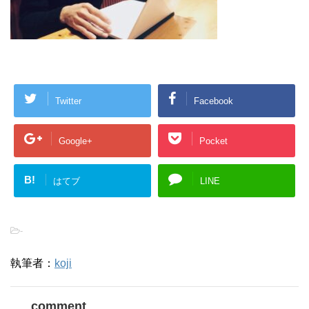
Twitter
Facebook
Google+
Pocket
B!
はてブ
LINE
-
執筆者：
koji
comment