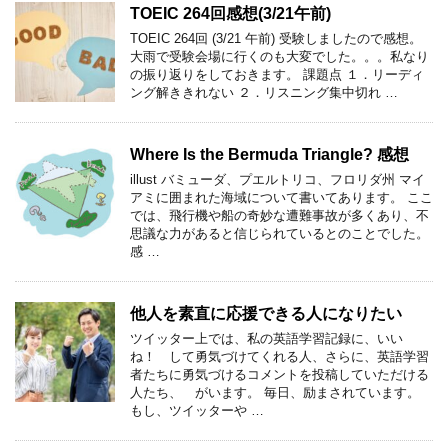
TOEIC 264回感想(3/21午前)
TOEIC 264回 (3/21 午前) 受験しましたので感想。
大雨で受験会場に行くのも大変でした。。。私なり
の振り返りをしておきます。 課題点 １．リーディ
ング解ききれない ２．リスニング集中切れ …
Where Is the Bermuda Triangle? 感想
illust バミューダ、プエルトリコ、フロリダ州 マイ
アミに囲まれた海域について書いてあります。 ここ
では、飛行機や船の奇妙な遭難事故が多くあり、不
思議な力があると信じられているとのことでした。
感 …
他人を素直に応援できる人になりたい
ツイッター上では、私の英語学習記録に、いい
ね！ して勇気づけてくれる人、さらに、英語学習
者たちに勇気づけるコメントを投稿していただける
人たち、 がいます。 毎日、励まされています。
もし、ツイッターや …