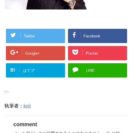
Twitter
Facebook
Google+
Pocket
B!
はてブ
LINE
-
執筆者：
koji
comment