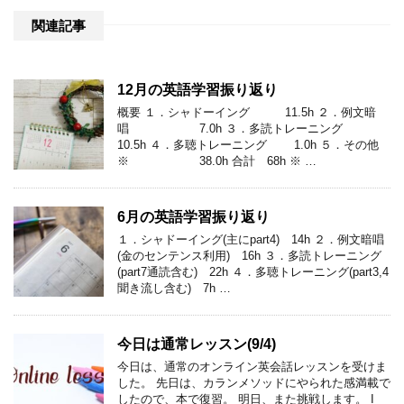
関連記事
12月の英語学習振り返り
概要 １．シャドーイング 11.5h ２．例文暗
唱 7.0h ３．多読トレーニング
10.5h ４．多聴トレーニング 1.0h ５．その他
※ 38.0h 合計 68h ※ …
6月の英語学習振り返り
１．シャドーイング(主にpart4) 14h ２．例文暗唱
(金のセンテンス利用) 16h ３．多読トレーニング
(part7通読含む) 22h ４．多聴トレーニング(part3,4
聞き流し含む) 7h …
今日は通常レッスン(9/4)
今日は、通常のオンライン英会話レッスンを受けま
した。 先日は、カランメソッドにやられた感満載で
したので、本で復習。 明日、また挑戦します。 I