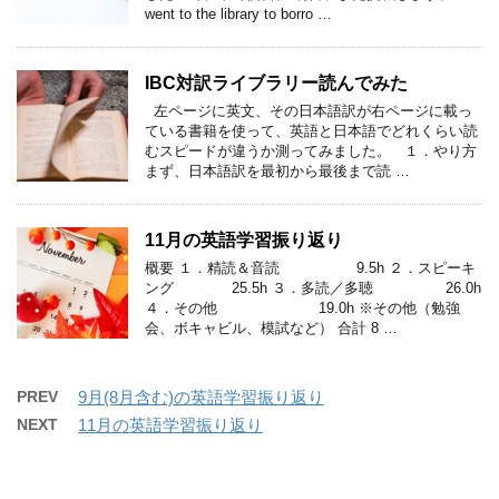
went to the library to borro …
IBC対訳ライブラリー読んでみた
左ページに英文、その日本語訳が右ページに載っ
ている書籍を使って、英語と日本語でどれくらい読
むスピードが違うか測ってみました。 １．やり方
まず、日本語訳を最初から最後まで読 …
11月の英語学習振り返り
概要 １．精読＆音読 9.5h ２．スピーキ
ング 25.5h ３．多読／多聴 26.0h
４．その他 19.0h ※その他（勉強
会、ボキャビル、模試など） 合計 8 …
PREV
9月(8月含む)の英語学習振り返り
NEXT
11月の英語学習振り返り