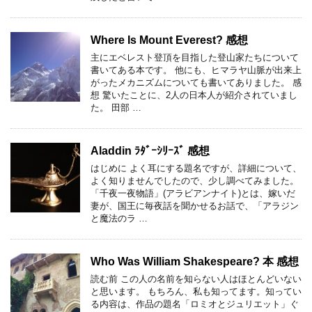
Where Is Mount Everest? 感想
主にエベレスト登頂を目指した登山家たちについて
書いてある本です。 他にも、ヒマラヤ山脈が出来上
がったメカニズムについても書いてありました。 感
想 驚いたことに、2人の日本人が紹介されていまし
た。 田部 …
Aladdin ﾗﾀﾞｰｼﾘｰｽﾞ 感想
はじめに よく耳にする題名ですが、詳細について、
よく知りませんでしたので、少し調べてみました。
「千夜一夜物語」(アラビアンナイト)とは、嫁いだ
妻が、国王に毎夜話を聞かせるお話で、「アラジン
と魔法のラ …
Who Was William Shakespeare? 本 感想
読む前 この人の名前を知らない人はほとんどいない
と思います。 もちろん、私も知ってます。知ってい
る内容は、作品の題名「ロミオとジュリエット」ぐ