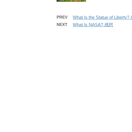
PREV
What Is the Statue of Liberty
NEXT
What Is NASA? 感想