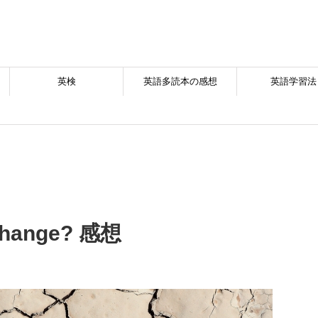
英検
英語多読本の感想
英語学習法
 Change? 感想