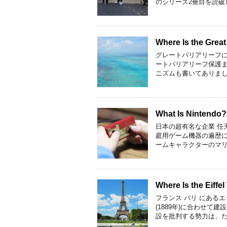
のシリーズ2冊目を読破
Where Is the Grea
グレートバリアリーフ
ートバリアリーフ保護ま
ニズムも書いてありました
What Is Nintendo
日本の超有名な企業 任
庭用ゲーム機器の遍歴に
ームキャラクターのマリ
Where Is the Eiff
フランス パリ にある
(1889年)に合わせて
設を批判する勢力は、た