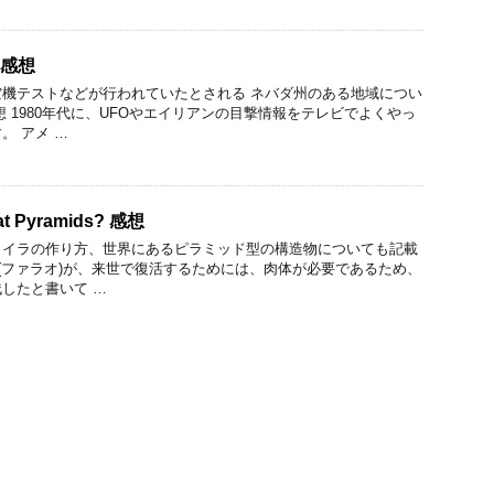
? 感想
機テストなどが行われていたとされる ネバダ州のある地域につい
想 1980年代に、UFOやエイリアンの目撃情報をテレビでよくやっ
。 アメ …
eat Pyramids? 感想
ミイラの作り方、世界にあるピラミッド型の構造物についても記載
王(ファラオ)が、来世で復活するためには、肉体が必要であるため、
したと書いて …