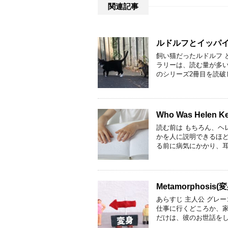
関連記事
ルドルフとイッパイ
飼い猫だったルドルフ 
ラリーは、読む量が多
のシリーズ2冊目を読破
Who Was Helen K
読む前は もちろん、ヘ
かを人に説明できるほど
る前に病気にかかり、耳
Metamorphosis(
あらすじ 主人公 グレ
仕事に行くどころか、家
だけは、彼のお世話をし