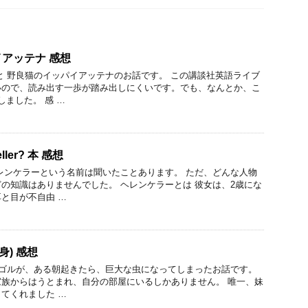
アッテナ 感想
と 野良猫のイッパイアッテナのお話です。 この講談社英語ライブ
いので、読み出す一歩が踏み出しにくいです。でも、なんとか、こ
しました。 感 …
eller? 本 感想
レンケラーという名前は聞いたことあります。 ただ、どんな人物
の知識はありませんでした。 ヘレンケラーとは 彼女は、2歳にな
と目が不自由 …
変身) 感想
ーゴルが、ある朝起きたら、巨大な虫になってしまったお話です。
族からはうとまれ、自分の部屋にいるしかありません。 唯一、妹
てくれました …