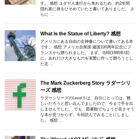
す。 感想 ユダヤ人連行から免れるため、約2年間
隠れ家に身をひそめていたと書いてありました。 さ
らに …
What Is the Statue of Liberty? 感想
アメリカにある自由の女神像について書いてある本
です。 感想 アメリカ合衆国 建国100周年記念にフ
ランスから贈られました。 まず、当時(1880年頃)
に、あれだけ大きなものを実際に作って贈ろうとし
た志 …
The Mark Zuckerberg Story ラダーシリ
ーズ 感想
ラダーシリーズのLevel５は、自分にとっては、難
しいだろうと思い込んでましたので、今まで手を出
しませんでした。 でも、図書館でちょうど良さそう
な本が見つからず、今回読んでみることにしまし
た。 感想 …